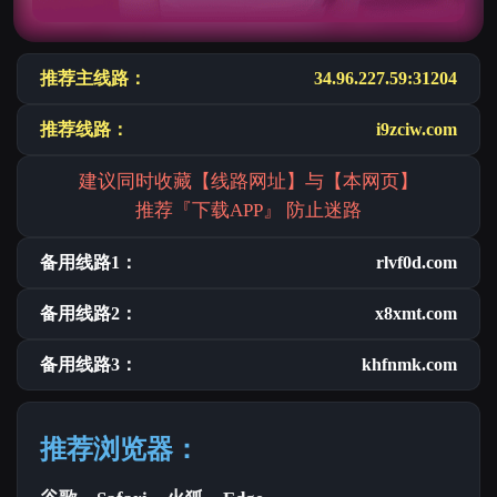
推荐主线路：
34.96.227.59:31204
推荐线路：
i9zciw.com
建议同时收藏【线路网址】与【本网页】
推荐『下载APP』 防止迷路
备用线路1：
rlvf0d.com
备用线路2：
x8xmt.com
备用线路3：
khfnmk.com
推荐浏览器：